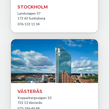
STOCKHOLM
Landsvägen 37
172 63 Sunbyberg
076-133 11 34
VÄSTERÅS
Kopparbergsvägen 10
722 13 Västerås
073-396 49 98